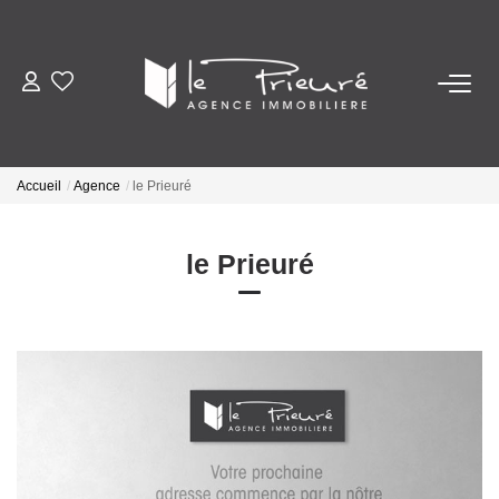
VENTES
ESTIMATION
Accueil
Agence
le Prieuré
ACTUALITÉS
le Prieuré
NOTRE AGENCE
Nos Services
Notre Histoire Et Nos Valeurs
Nos Secteurs