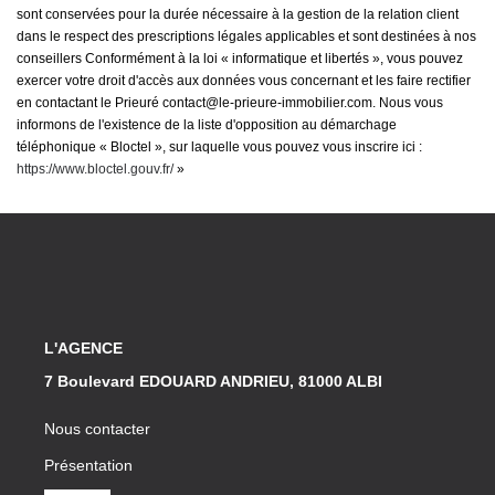
sont conservées pour la durée nécessaire à la gestion de la relation client
dans le respect des prescriptions légales applicables et sont destinées à nos
conseillers Conformément à la loi « informatique et libertés », vous pouvez
exercer votre droit d'accès aux données vous concernant et les faire rectifier
en contactant le Prieuré contact@le-prieure-immobilier.com. Nous vous
informons de l'existence de la liste d'opposition au démarchage
téléphonique « Bloctel », sur laquelle vous pouvez vous inscrire ici :
https://www.bloctel.gouv.fr/
»
L'AGENCE
7 Boulevard EDOUARD ANDRIEU, 81000 ALBI
Nous contacter
Présentation