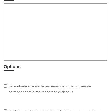
Options
Je souhaite être alerté par email de toute nouveauté
correspondant à ma recherche ci-dessus
J'autorise le Prieuré à me contacter par e-mail (newsletter,