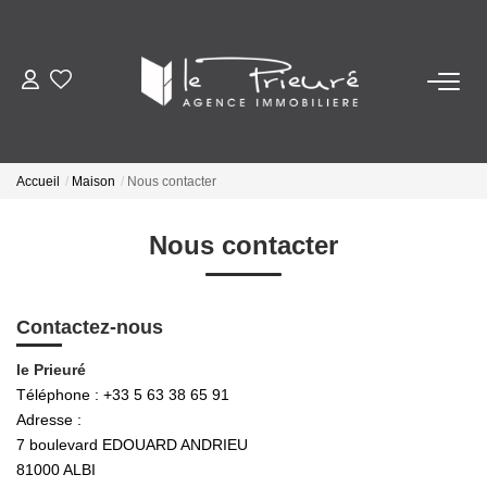
VENTES
ESTIMATION
Accueil
Maison
Nous contacter
ACTUALITÉS
Nous contacter
NOTRE AGENCE
Contactez-nous
Nos Services
le Prieuré
Notre Histoire Et Nos Valeurs
Téléphone :
+33 5 63 38 65 91
Adresse :
Nos Secteurs
7 boulevard EDOUARD ANDRIEU
81000
ALBI