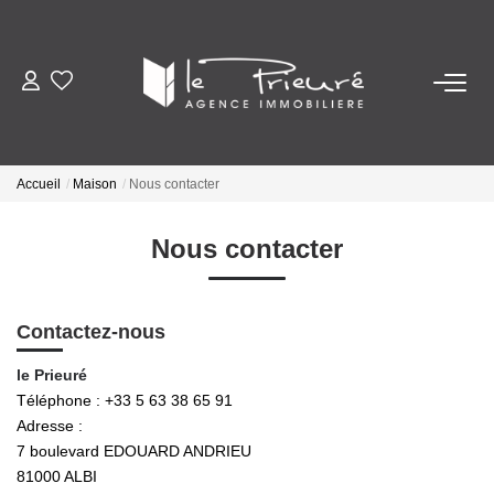
VENTES
ESTIMATION
Accueil
Maison
Nous contacter
ACTUALITÉS
Nous contacter
NOTRE AGENCE
Contactez-nous
Nos Services
le Prieuré
Notre Histoire Et Nos Valeurs
Téléphone :
+33 5 63 38 65 91
Adresse :
Nos Secteurs
7 boulevard EDOUARD ANDRIEU
81000
ALBI