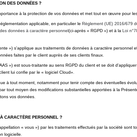
ION DES DONNÉES ?
importance à la protection de vos données et met tout en œuvre pour les
réglementation applicable, en particulier le
Règlement (UE) 2016/679 du 
t des données à caractère personnel
(ci-après « RGPD ») et à la
Loi n°7
nte ») s'applique aux traitements de données à caractère personnel effe
nnées faites par le client auprès de ses clients finaux.
SAAS ») est sous-traitante au sens RGPD du client et se doit d'appliquer
client lui confie par le « logiciel Cloud».
ique à tout moment, notamment pour tenir compte des éventuelles évoluti
par tout moyen des modifications substantielles apportées à la Présen
aitons vos données.
 À CARACTÈRE PERSONNEL ?
pellation « vous ») par les traitements effectués par la société sont 
n logicielle.