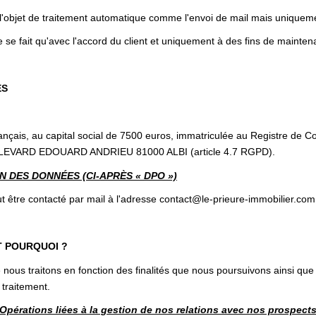
 l'objet de traitement automatique comme l'envoi de mail mais uniqueme
 se fait qu'avec l'accord du client et uniquement à des fins de mainten
ES
t français, au capital social de 7500 euros, immatriculée au Registre
BOULEVARD EDOUARD ANDRIEU 81000 ALBI (article 4.7 RGPD).
 DES DONNÉES (CI-APRÈS « DPO »)
être contacté par mail à l'adresse contact@le-prieure-immobilier.com
T POURQUOI ?
nous traitons en fonction des finalités que nous poursuivons ainsi que
 traitement.
Opérations liées à la gestion de nos relations avec nos prospect