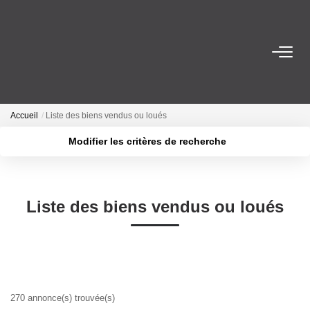
VENTES
ESTIMATION
Accueil
Liste des biens vendus ou loués
Modifier les critères de recherche
ACTUALITÉS
Localisation
Type de bien
Surface min
Budget max
NOTRE AGENCE
Liste des biens vendus ou loués
Plus de critères
Créer une alerte
Nos Services
Notre Histoire Et Nos Valeurs
Nos Secteurs
270 annonce(s) trouvée(s)