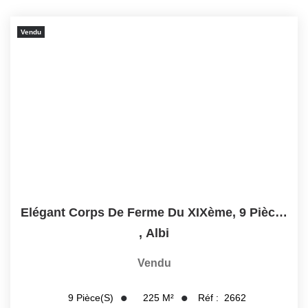
NOS OUTILS
Vendu
CONTACT
Retrouvez-Nous Également Sur Instagram
Retrouvez-Nous Également Sur Facebook
Elégant Corps De Ferme Du XIXème, 9 Pièces, Piscine, Jardin...
,
Albi
Vendu
225
M²
Réf :
2662
9
Pièce(s)