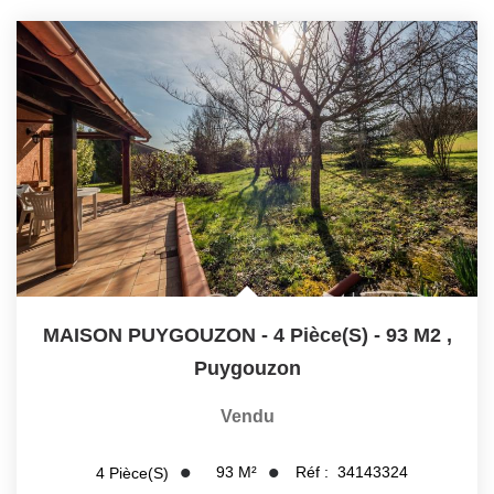
MAISON PUYGOUZON - 4 Pièce(s) - 93 M2
,
Puygouzon
Vendu
93
M²
Réf :
34143324
4
Pièce(s)