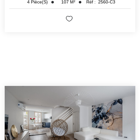
107
M²
Réf :
2560-C3
4
Pièce(s)