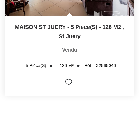
MAISON ST JUERY - 5 Pièce(s) - 126 M2
,
St Juery
Vendu
126
M²
Réf :
32585046
5
Pièce(s)