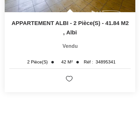
APPARTEMENT ALBI - 2 Pièce(s) - 41.84 M2
,
Albi
Vendu
42
M²
Réf :
34895341
2
Pièce(s)