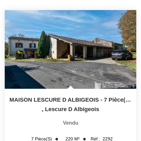
MAISON LESCURE D ALBIGEOIS - 7 Pièce(s) - 220 M2
,
Lescure D Albigeois
Vendu
220
M²
Réf :
2292
7
Pièce(s)