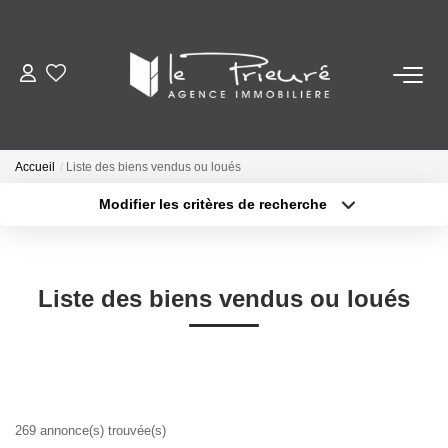
VENTES
ESTIMATION
Accueil
Liste des biens vendus ou loués
Modifier les critères de recherche
ACTUALITÉS
Localisation
Type de bien
Surface min
Budget max
NOTRE AGENCE
Liste des biens vendus ou loués
Plus de critères
Créer une alerte
Nos Services
Notre Histoire Et Nos Valeurs
Nos Secteurs
269 annonce(s) trouvée(s)