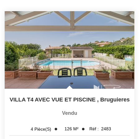
VILLA T4 AVEC VUE ET PISCINE
,
Bruguieres
Vendu
126
M²
Réf :
2483
4
Pièce(s)