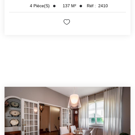
137
M²
Réf :
2410
4
Pièce(s)