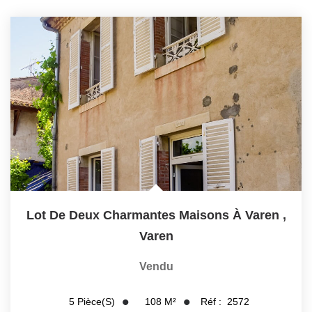
NOS OUTILS
CONTACT
Retrouvez-Nous Également Sur Instagram
Retrouvez-Nous Également Sur Facebook
Lot De Deux Charmantes Maisons À Varen
,
Varen
Vendu
108
M²
Réf :
2572
5
Pièce(s)