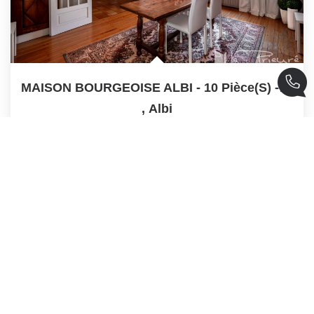
MAISON BOURGEOISE ALBI - 10 Pièce(s) - 310 M2
,
Albi
Vendu
310
M²
Réf :
2240
10
Pièce(s)