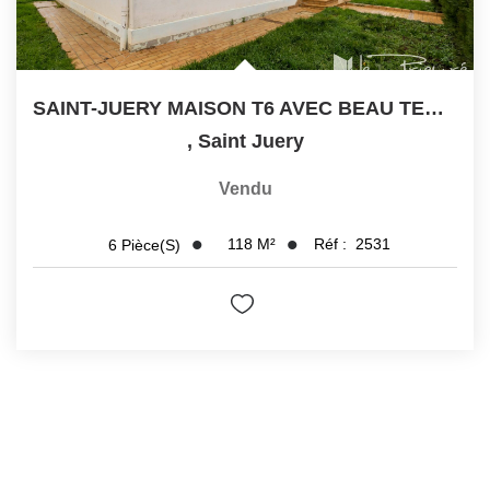
SAINT-JUERY MAISON T6 AVEC BEAU TERRAIN AU CALME
,
Saint Juery
Vendu
118
M²
Réf :
2531
6
Pièce(s)