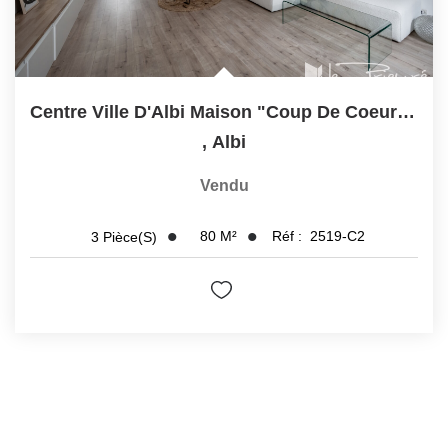
Centre Ville D'Albi Maison "coup De Coeur" De Type 3.
,
Albi
Vendu
80
M²
Réf :
2519-C2
3
Pièce(s)