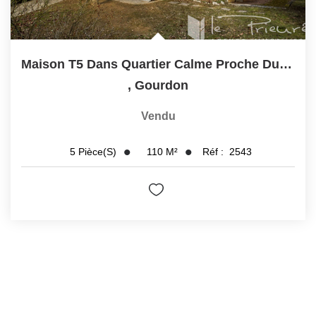
Maison T5 Dans Quartier Calme Proche Du Centre De Gourdon.
,
Gourdon
Vendu
110
M²
Réf :
2543
5
Pièce(s)