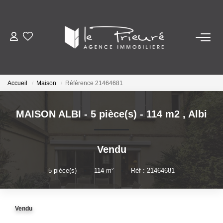
VENTES
ESTIMATION
Accueil
Maison
Référence 21464681
ACTUALITÉS
MAISON ALBI - 5 pièce(s) - 114 m2
,
Albi
NOTRE AGENCE
Vendu
Nos Services
5
pièce(s)
•
114
m²
•
Réf : 21464681
Notre Histoire Et Nos Valeurs
Nos Secteurs
Vendu