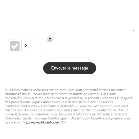
Envoyer le message
« Les informations recueillies sur ce formulaire sont enregistrées dans un fichier
informatisé par le Prieuré pour gérer votre demande de contact. Elles sont
conservées pour la durée nécessaire à la gestion de la relation client dans le respect
des prescriptions légales applicables et sont destinées à nos conseillers
Conformément à la loi « informatique et libertés », vous pouvez exercer votre droit
d'accès aux données vous concernant et les faire rectifier en contactant le Prieuré
contact@le-prieure-immobilier.com. Nous vous informons de l'existence de la liste
d'opposition au démarchage téléphonique « Bloctel », sur laquelle vous pouvez vous
inscrire ici :
https://www.bloctel.gouv.fr/
»