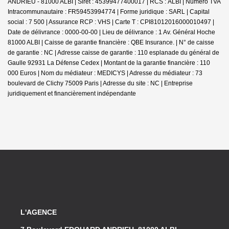
ANDRIEU - 81000 ALBI | Siret : 45399477400017 | RCS : ALBI | Numero TVA
Intracommunautaire : FR59453994774 | Forme juridique : SARL | Capital
social : 7 500 | Assurance RCP : VHS |
Carte T : CPI81012016000010497 |
Date de délivrance : 0000-00-00 | Lieu de délivrance : 1 Av. Général Hoche
81000 ALBI | Caisse de garantie financière : QBE Insurance. | N° de caisse
de garantie : NC | Adresse caisse de garantie : 110 esplanade du général de
Gaulle 92931 La Défense Cedex | Montant de la garantie financière : 110
000 Euros | Nom du médiateur : MEDICYS | Adresse du médiateur : 73
boulevard de Clichy 75009 Paris | Adresse du site : NC |
Entreprise
juridiquement et financièrement indépendante
L'AGENCE