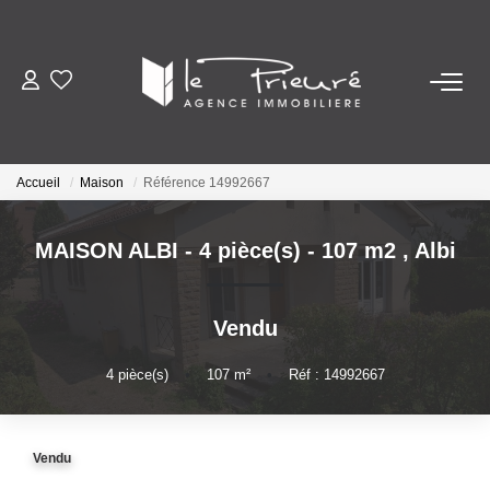
VENTES
ESTIMATION
Accueil
Maison
Référence 14992667
ACTUALITÉS
MAISON ALBI - 4 pièce(s) - 107 m2
,
Albi
NOTRE AGENCE
Vendu
Nos Services
4
pièce(s)
•
107
m²
•
Réf : 14992667
Notre Histoire Et Nos Valeurs
Nos Secteurs
Vendu