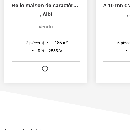
Belle maison de caractère de type 7 et de 185 m² à 5 min de...
,
Albi
,
Vendu
185
m²
7
pièce(s)
5
pièce
Réf :
2585-V