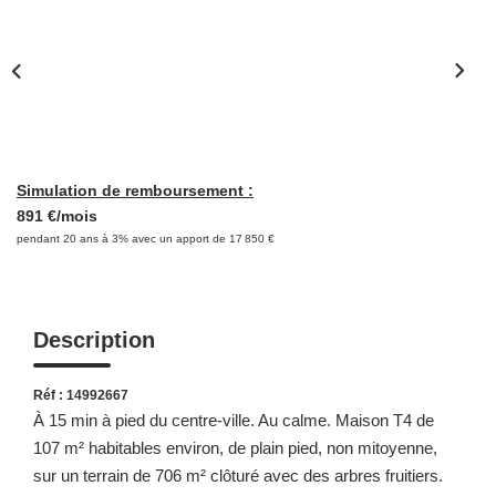
NOS OUTILS
CONTACT
Retrouvez-Nous Également Sur Instagram
Retrouvez-Nous Également Sur Facebook
Simulation de remboursement :
891 €/mois
pendant 20 ans à 3% avec un apport de 17 850 €
Description
Réf : 14992667
À 15 min à pied du centre-ville. Au calme. Maison T4 de
107 m² habitables environ, de plain pied, non mitoyenne,
sur un terrain de 706 m² clôturé avec des arbres fruitiers.