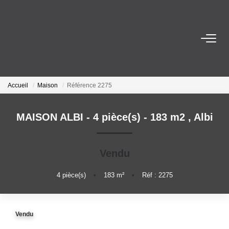
VENTES
ESTIMATION
Accueil
Maison
Référence 2275
ACTUALITÉS
MAISON ALBI - 4 pièce(s) - 183 m2
,
Albi
NOTRE AGENCE
Vendu
Nos Services
4
pièce(s)
•
183
m²
•
Réf : 2275
Notre Histoire Et Nos Valeurs
Nos Secteurs
Vendu