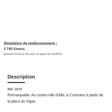
NOS OUTILS
CONTACT
Retrouvez-Nous Également Sur Instagram
Retrouvez-Nous Également Sur Facebook
Simulation de remboursement :
2 745 €/mois
pendant 20 ans à 3% avec un apport de 55 000 €
Description
Réf : 2275
Remarquable. Au centre-ville d'Albi, à 2 minutes à pieds de
la place du Vigan.