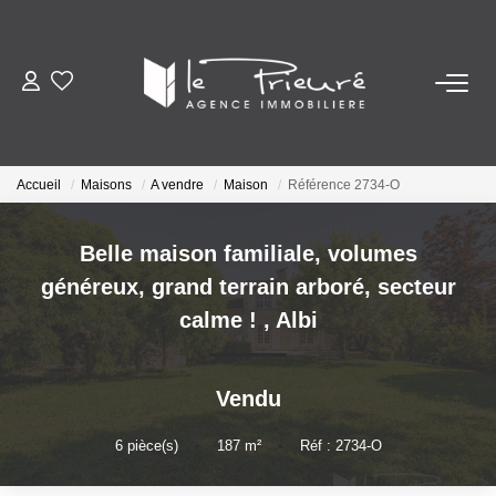
VENTES
ESTIMATION
Accueil
Maisons
A vendre
Maison
Référence 2734-O
ACTUALITÉS
Belle maison familiale, volumes
généreux, grand terrain arboré, secteur
NOTRE AGENCE
calme !
,
Albi
Nos Services
Vendu
Notre Histoire Et Nos Valeurs
Nos Secteurs
6
pièce(s)
•
187
m²
•
Réf : 2734-O