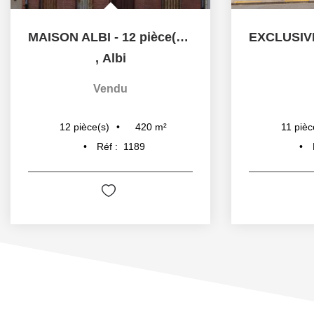
MAISON ALBI - 12 pièce(s) - 420 m2
,
Albi
Vendu
420
m²
12
pièce(s)
11
pièc
Réf :
1189