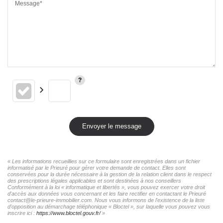
Message*
Envoyer le message
« Les informations recueillies sur ce formulaire sont enregistrées dans un fichier
informatisé par le Prieuré pour gérer votre demande de contact. Elles sont
conservées pour la durée nécessaire à la gestion de la relation client dans le respect
des prescriptions légales applicables et sont destinées à nos conseillers
Conformément à la loi « informatique et libertés », vous pouvez exercer votre droit
d'accès aux données vous concernant et les faire rectifier en contactant le Prieuré
contact@le-prieure-immobilier.com. Nous vous informons de l'existence de la liste
d'opposition au démarchage téléphonique « Bloctel », sur laquelle vous pouvez vous
inscrire ici :
https://www.bloctel.gouv.fr/
»