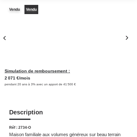
NOS OUTILS
Vendu
Vendu
CONTACT
Retrouvez-Nous Également Sur Instagram
Retrouvez-Nous Également Sur Facebook
Simulation de remboursement :
2 071 €/mois
pendant 20 ans à 3% avec un apport de 41 500 €
Description
Réf : 2734-O
Maison familiale aux volumes généreux sur beau terrain