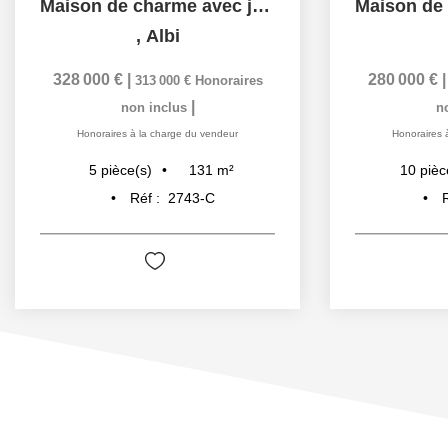
Maison de charme avec jardin, dépendance et garage .Coup de...
,
Albi
328 000 €
|
280 000 €
313 000 €
Honoraires
|
non inclus
n
Honoraires à la charge du vendeur
Honoraires 
131
m²
5
pièce(s)
10
pièc
Réf :
2743-C