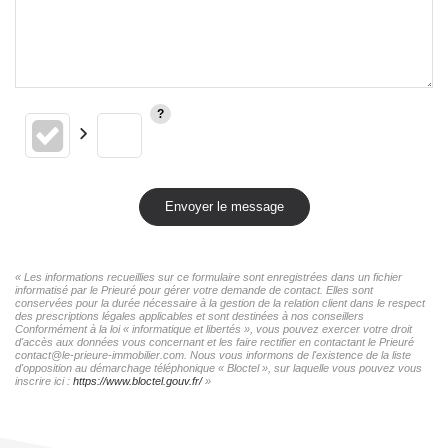
Envoyer le message
« Les informations recueillies sur ce formulaire sont enregistrées dans un fichier
informatisé par le Prieuré pour gérer votre demande de contact. Elles sont
conservées pour la durée nécessaire à la gestion de la relation client dans le respect
des prescriptions légales applicables et sont destinées à nos conseillers
Conformément à la loi « informatique et libertés », vous pouvez exercer votre droit
d'accès aux données vous concernant et les faire rectifier en contactant le Prieuré
contact@le-prieure-immobilier.com. Nous vous informons de l'existence de la liste
d'opposition au démarchage téléphonique « Bloctel », sur laquelle vous pouvez vous
inscrire ici :
https://www.bloctel.gouv.fr/
»