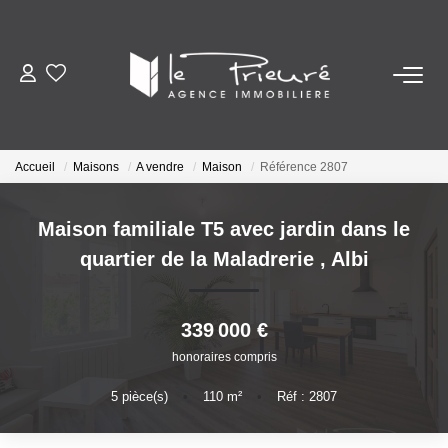
VENTES
ESTIMATION
Accueil
Maisons
A vendre
Maison
Référence 2807
ACTUALITÉS
Maison familiale T5 avec jardin dans le
quartier de la Maladrerie
,
Albi
NOTRE AGENCE
339 000 €
Nos Services
honoraires compris
Notre Histoire Et Nos Valeurs
Nos Secteurs
5
pièce(s)
•
110
m²
•
Réf : 2807