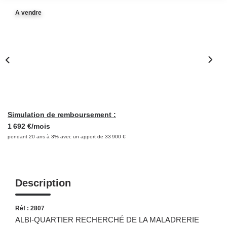
NOS OUTILS
A vendre
CONTACT
Retrouvez-Nous Également Sur Instagram
Retrouvez-Nous Également Sur Facebook
Simulation de remboursement :
1 692 €/mois
pendant 20 ans à 3% avec un apport de 33 900 €
Description
Réf : 2807
ALBI-QUARTIER RECHERCHÉ DE LA MALADRERIE