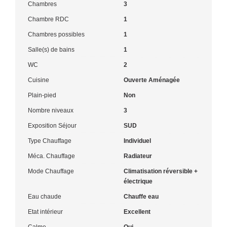
Chambres
3
Chambre RDC
1
Chambres possibles
1
Salle(s) de bains
1
WC
2
Cuisine
Ouverte Aménagée
Plain-pied
Non
Nombre niveaux
3
Exposition Séjour
SUD
Type Chauffage
Individuel
Méca. Chauffage
Radiateur
Mode Chauffage
Climatisation réversible +
électrique
Eau chaude
Chauffe eau
Etat intérieur
Excellent
Calme
Oui