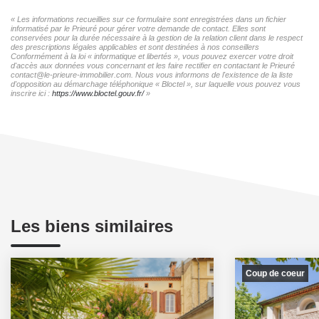
« Les informations recueillies sur ce formulaire sont enregistrées dans un fichier
informatisé par le Prieuré pour gérer votre demande de contact. Elles sont
conservées pour la durée nécessaire à la gestion de la relation client dans le respect
des prescriptions légales applicables et sont destinées à nos conseillers
Conformément à la loi « informatique et libertés », vous pouvez exercer votre droit
d'accès aux données vous concernant et les faire rectifier en contactant le Prieuré
contact@le-prieure-immobilier.com. Nous vous informons de l'existence de la liste
d'opposition au démarchage téléphonique « Bloctel », sur laquelle vous pouvez vous
inscrire ici :
https://www.bloctel.gouv.fr/
»
Les biens similaires
Coup de coeur