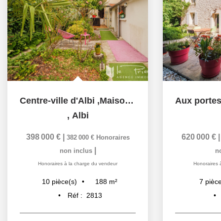
Centre-ville d'Albi ,Maison albigeoise de 188 m² avec jardin
,
Albi
398 000 €
|
620 000 €
382 000 €
Honoraires
|
non inclus
n
Honoraires à la charge du vendeur
Honoraires 
188
m²
10
pièce(s)
7
pièce
Réf :
2813