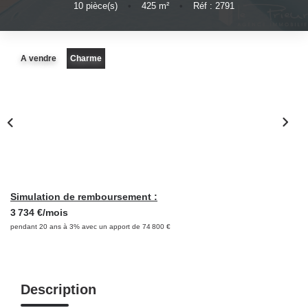
10
pièce(s)
•
425
m²
•
Réf : 2791
NOS OUTILS
CONTACT
A vendre
Charme
Retrouvez-Nous Également Sur Instagram
Retrouvez-Nous Également Sur Facebook
Simulation de remboursement :
3 734 €/mois
pendant 20 ans à 3% avec un apport de 74 800 €
Description