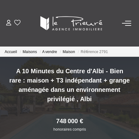
VENTES
ESTIMATION
Accueil
Maisons
A vendre
Maison
Référence 2791
ACTUALITÉS
A 10 Minutes du Centre d'Albi - Bien
rare : maison + T3 indépendant + grange
NOTRE AGENCE
aménagée dans un environnement
privilégié
,
Albi
Nos Services
Notre Histoire Et Nos Valeurs
748 000 €
Nos Secteurs
honoraires compris