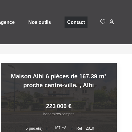
agence
Nos outils
Contact
Maison Albi 6 pièces de 167.39 m²
proche centre-ville.
,
Albi
223 000 €
honoraires compris
167
m²
6
pièce(s)
Réf :
2810