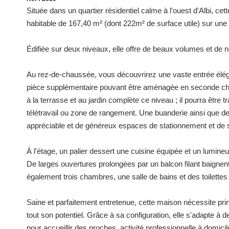
Située dans un quartier résidentiel calme à l'ouest d'Albi, ce
habitable de 167,40 m² (dont 222m² de surface utile) sur une
Édifiée sur deux niveaux, elle offre de beaux volumes et d
Au rez-de-chaussée, vous découvrirez une vaste entrée éléga
pièce supplémentaire pouvant être aménagée en seconde ch
à la terrasse et au jardin complète ce niveau ; il pourra être
télétravail ou zone de rangement. Une buanderie ainsi que deu
appréciable et de généreux espaces de stationnement et de 
À l'étage, un palier dessert une cuisine équipée et un lumin
De larges ouvertures prolongées par un balcon filant baignen
également trois chambres, une salle de bains et des toilette
Saine et parfaitement entretenue, cette maison nécessite pri
tout son potentiel. Grâce à sa configuration, elle s'adapte à
pour accueillir des proches, activité professionnelle à domicile