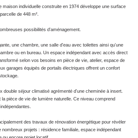
tte maison individuelle construite en 1974 développe une surface
 parcelle de 448 m².
e nombreuses possibilités d'aménagement.
nte, une chambre, une salle d'eau avec toilettes ainsi qu'une
ambre ou en bureau. Un espace indépendant avec accès direct
 transformé selon vos besoins en pièce de vie, atelier, espace de
x garages équipés de portails électriques offrent un confort
stockage.
eux double séjour climatisé agrémenté d'une cheminée à insert.
t la pièce de vie de lumière naturelle. Ce niveau comprend
s indépendantes.
ncipalement des travaux de rénovation énergétique pour révéler
 de nombreux projets : résidence familiale, espace indépendant
 ou encore projet locatif.