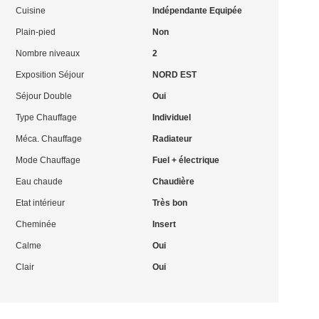
Cuisine
Indépendante Equipée
Plain-pied
Non
Nombre niveaux
2
Exposition Séjour
NORD EST
Séjour Double
Oui
Type Chauffage
Individuel
Méca. Chauffage
Radiateur
Mode Chauffage
Fuel + électrique
Eau chaude
Chaudière
Etat intérieur
Très bon
Cheminée
Insert
Calme
Oui
Clair
Oui