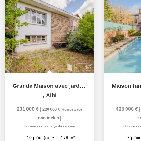
Grande Maison avec jardin, garage et fort potentiel...
,
Albi
231 000 €
|
425 000 €
220 000 €
Honoraires
|
non inclus
n
Honoraires à la charge du vendeur
Honoraires 
178
m²
10
pièce(s)
7
pièce