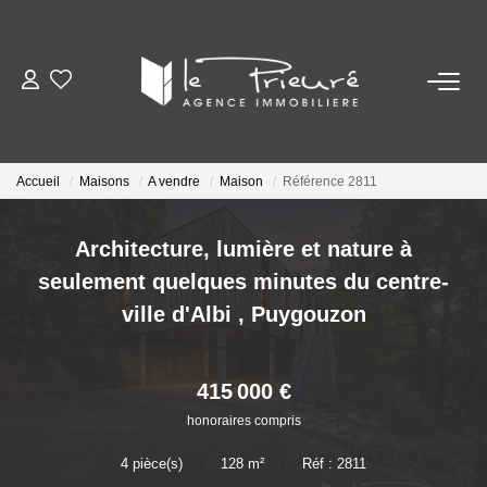
VENTES
ESTIMATION
Accueil
Maisons
A vendre
Maison
Référence 2811
ACTUALITÉS
Architecture, lumière et nature à
seulement quelques minutes du centre-
NOTRE AGENCE
ville d'Albi
,
Puygouzon
Nos Services
415 000 €
Notre Histoire Et Nos Valeurs
honoraires compris
Nos Secteurs
4
pièce(s)
•
128
m²
•
Réf : 2811