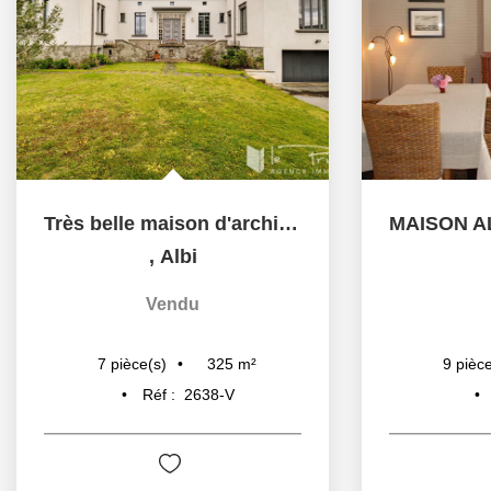
Très belle maison d'architecte des années 50, rénovée avec...
,
Albi
Vendu
325
m²
7
pièce(s)
9
pièce
Réf :
2638-V