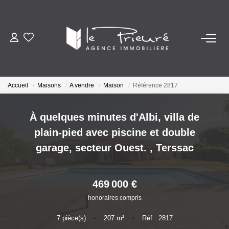
VENTES
ESTIMATION
Accueil
Maisons
A vendre
Maison
Référence 2817
ACTUALITÉS
À quelques minutes d'Albi, villa de
plain-pied avec piscine et double
NOTRE AGENCE
garage, secteur Ouest.
,
Terssac
Nos Services
469 000 €
Notre Histoire Et Nos Valeurs
honoraires compris
Nos Secteurs
7
pièce(s)
•
207
m²
•
Réf : 2817