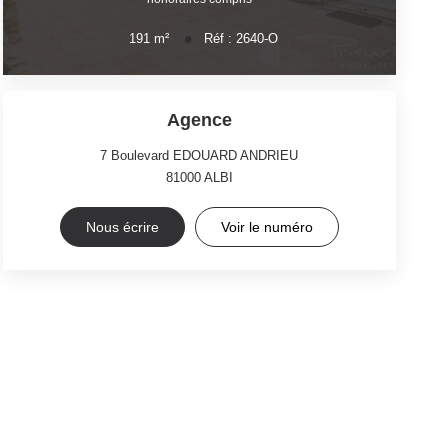
191
m²
Réf :
2640-O
Agence
7 Boulevard EDOUARD ANDRIEU
81000
ALBI
Nous écrire
Voir le numéro