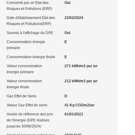
Concerné par un Etat des
Oui
Risques et Pollutions (ERP)
Date d'établissement Etat des
22/02/2024
Risques et Pollutions(ERP)
Soumis à l'affichage du DPE
Oui
Consommation énergie
E
primaire
Consommation énergie finale
E
Valeur consommation
271 kWh/m2 par an
énergie primaire
Valeur consommation
212 kWh/m2 par an
énergie finale
Gaz Effet de Serre
D
Valeur Gaz Effet de serre
41 Kg CO2/m2/an
Année de référence des prix
01/01/2021
de l'énergie (DPE réalisés
jusqu'au 30/06/2024)