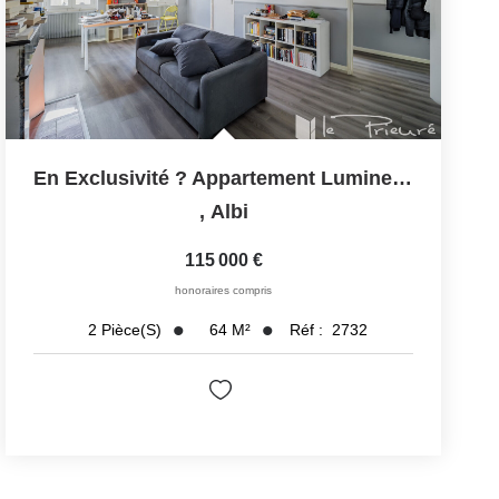
En Exclusivité ? Appartement Lumineux De 64 M² Au...
,
Albi
115 000 €
honoraires compris
64
M²
Réf :
2732
2
Pièce(s)