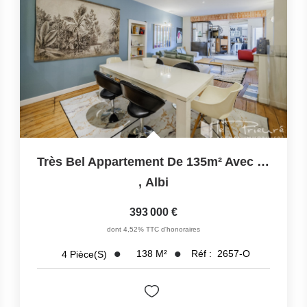
Très Bel Appartement De 135m² Avec Terrasse, Charme Et...
,
Albi
393 000 €
dont 4,52% TTC d'honoraires
138
M²
Réf :
2657-O
4
Pièce(s)