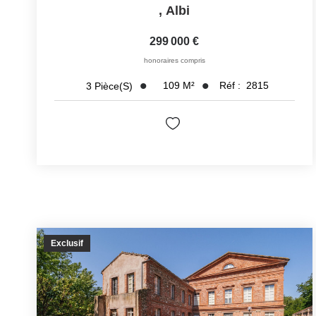
,
Albi
299 000 €
honoraires compris
109
M²
Réf :
2815
3
Pièce(s)
Exclusif