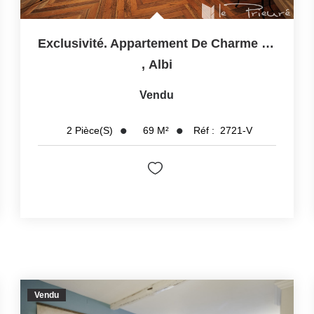
Exclusivité. Appartement De Charme De 69 M² Avec Vue...
,
Albi
Vendu
69
M²
Réf :
2721-V
2
Pièce(s)
Vendu