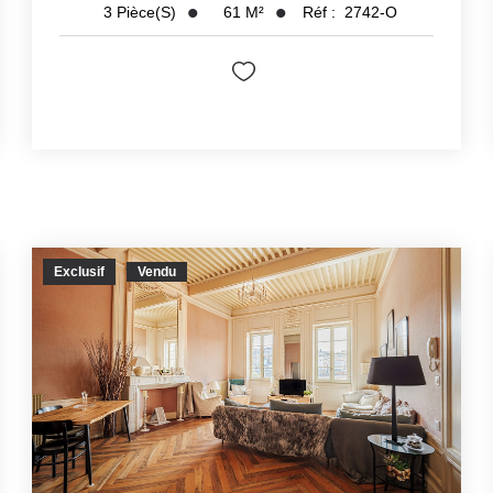
61
M²
Réf :
2742-O
3
Pièce(s)
Exclusif
Vendu