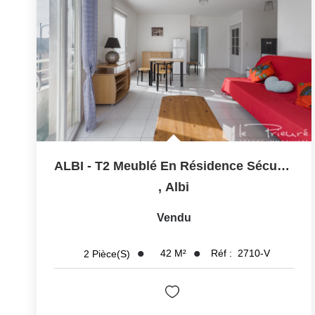
ALBI - T2 Meublé En Résidence Sécurisée Avec Balcon Et...
,
Albi
Vendu
42
M²
Réf :
2710-V
2
Pièce(s)