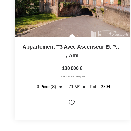
Appartement T3 Avec Ascenseur Et Parking Dans Résidence De...
,
Albi
180 000 €
honoraires compris
71
M²
Réf :
2804
3
Pièce(s)