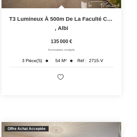
T3 Lumineux À 500m De La Faculté Champollion, Dans Une...
,
Albi
135 000 €
honoraires compris
54
M²
Réf :
2715-V
3
Pièce(s)
Offre Achat Acceptée