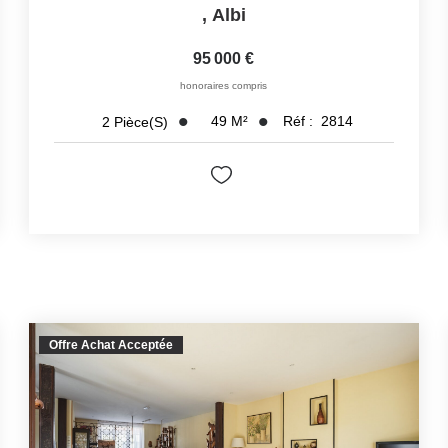
,
Albi
95 000 €
honoraires compris
49
M²
Réf :
2814
2
Pièce(s)
Offre Achat Acceptée