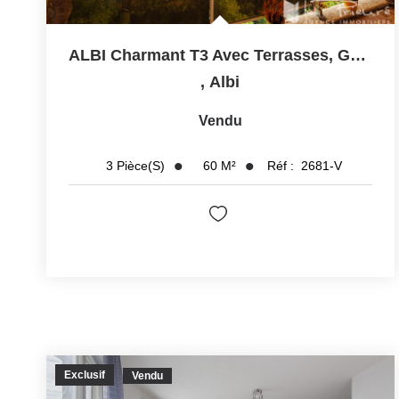
ALBI Charmant T3 Avec Terrasses, Garage Et Cave, Au Calme,...
,
Albi
Vendu
60
M²
Réf :
2681-V
3
Pièce(s)
Exclusif
Vendu