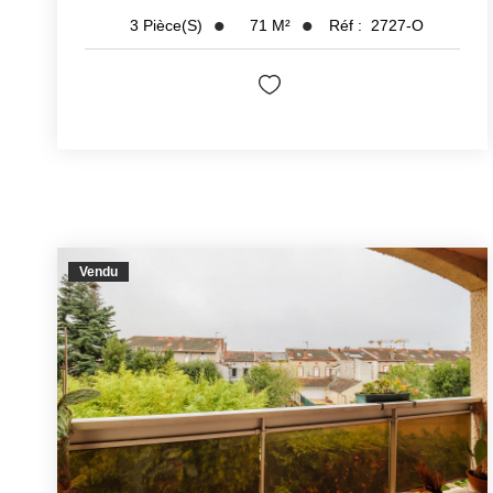
71
M²
Réf :
2727-O
3
Pièce(s)
Vendu