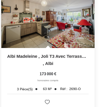
Albi Madeleine , Joli T3 Avec Terrasse, Jardinet Et...
,
Albi
173 000 €
honoraires compris
63
M²
Réf :
2690-O
3
Pièce(s)