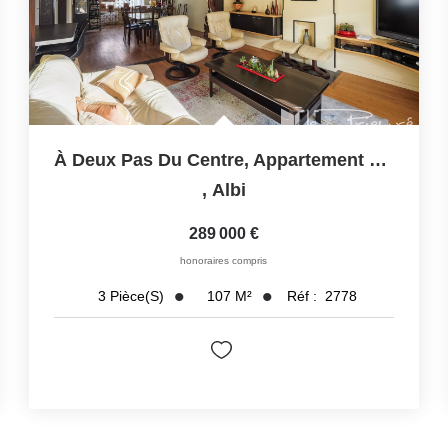
À Deux Pas Du Centre, Appartement Lumineux Avec Grande...
,
Albi
289 000 €
honoraires compris
107
M²
Réf :
2778
3
Pièce(s)