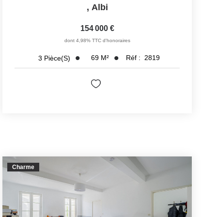
,
Albi
154 000 €
dont 4,98% TTC d'honoraires
69
M²
Réf :
2819
3
Pièce(s)
Charme