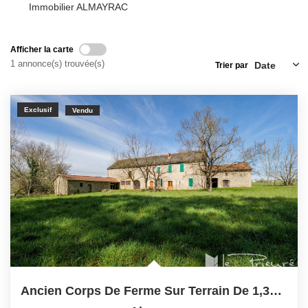
Immobilier ALMAYRAC
NOS OUTILS
Afficher la carte
CONTACT
1 annonce(s) trouvée(s)
Trier par
Retrouvez-Nous Également Sur Instagram
Retrouvez-Nous Également Sur Facebook
Exclusif
Vendu
Ancien Corps De Ferme Sur Terrain De 1,3ha Environ À 25 Min...