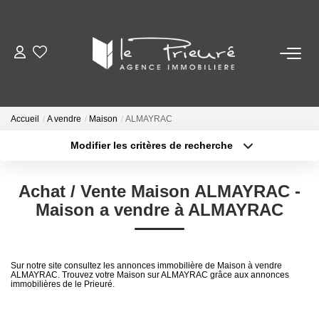
VENTES
ESTIMATION
Accueil
A vendre
Maison
ALMAYRAC
Modifier les critères de recherche
Localisation
Type de bien
ACTUALITÉS
Localisation
Sélectionnez...
Achat / Vente Maison ALMAYRAC -
NOTRE AGENCE
Surface min
Budget max
Maison a vendre à ALMAYRAC
Nos Services
Plus de critères
Créer une alerte
Notre Histoire Et Nos Valeurs
Sur notre site consultez les annonces immobilière de Maison à vendre
ALMAYRAC. Trouvez votre Maison sur ALMAYRAC grâce aux annonces
Nos Secteurs
immobilières de le Prieuré.