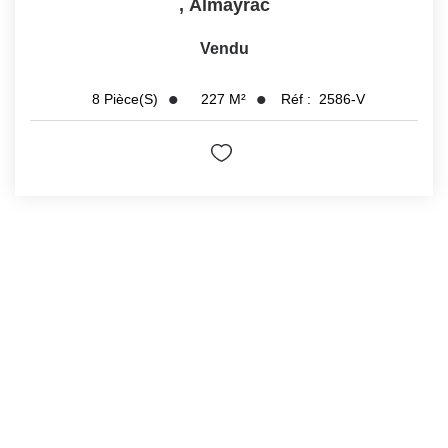
,
Almayrac
Vendu
227
M²
Réf :
2586-V
8
Pièce(s)