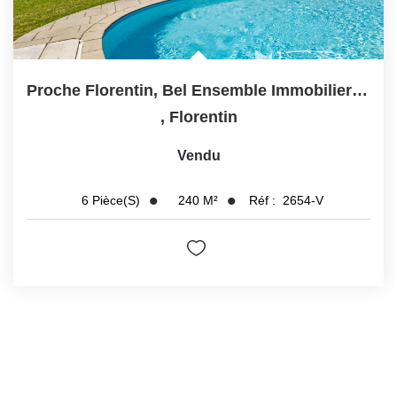
Proche Florentin, Bel Ensemble Immobilier De Caractère De 2...
,
Florentin
Vendu
240
M²
Réf :
2654-V
6
Pièce(s)