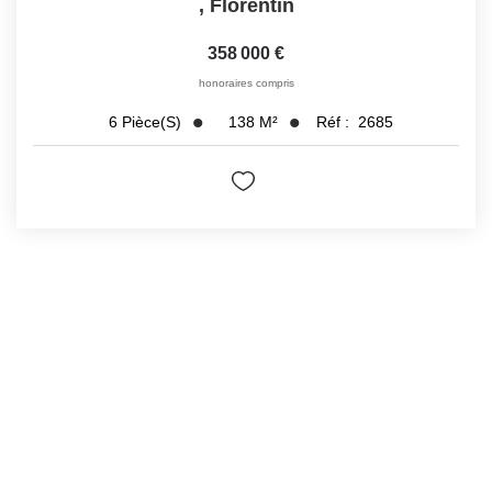
,
Florentin
358 000 €
honoraires compris
138
M²
Réf :
2685
6
Pièce(s)