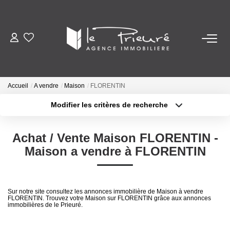
VENTES
ESTIMATION
Accueil
A vendre
Maison
FLORENTIN
Modifier les critères de recherche
Localisation
Type de bien
ACTUALITÉS
Localisation
Sélectionnez...
Achat / Vente Maison FLORENTIN -
NOTRE AGENCE
Surface min
Budget max
Maison a vendre à FLORENTIN
Nos Services
Plus de critères
Créer une alerte
Notre Histoire Et Nos Valeurs
Sur notre site consultez les annonces immobilière de Maison à vendre
FLORENTIN. Trouvez votre Maison sur FLORENTIN grâce aux annonces
Nos Secteurs
immobilières de le Prieuré.