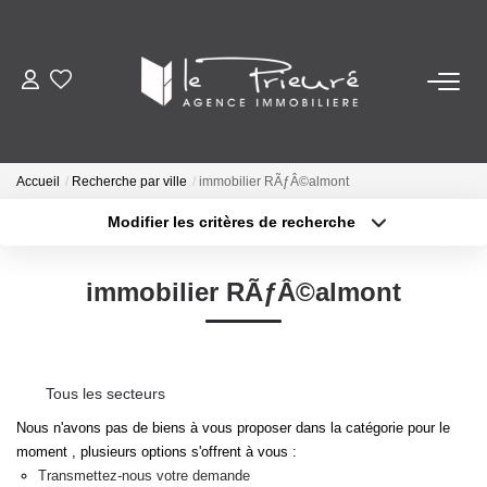
VENTES
ESTIMATION
Accueil
Recherche par ville
immobilier RÃƒÂ©almont
Modifier les critères de recherche
Localisation
Type de bien
ACTUALITÉS
Localisation
Sélectionnez...
immobilier RÃƒÂ©almont
NOTRE AGENCE
Surface min
Budget max
Nos Services
Plus de critères
Créer une alerte
Notre Histoire Et Nos Valeurs
Tous les secteurs
Nous n'avons pas de biens à vous proposer dans la catégorie pour le
Nos Secteurs
moment , plusieurs options s'offrent à vous :
Transmettez-nous votre demande