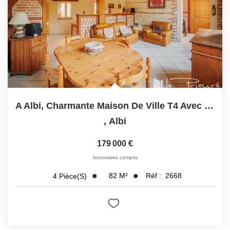
A Albi, Charmante Maison De Ville T4 Avec Garage Dans Le...
,
Albi
179 000 €
honoraires compris
82
M²
Réf :
2668
4
Pièce(s)