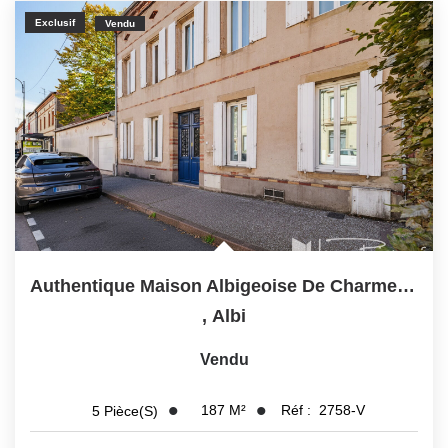
Exclusif
Vendu
Authentique Maison Albigeoise De Charme Avec Jardin,...
,
Albi
Vendu
187
M²
Réf :
2758-V
5
Pièce(s)