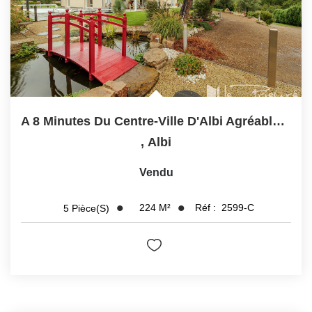
A 8 Minutes Du Centre-Ville D'Albi Agréable Villa De 5...
,
Albi
Vendu
224
M²
Réf :
2599-C
5
Pièce(s)