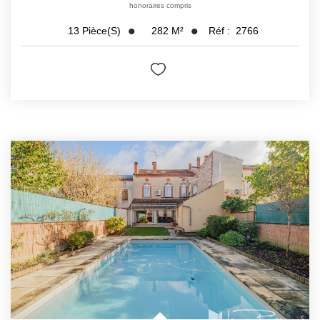
honoraires compris
282
M²
Réf :
2766
13
Pièce(s)