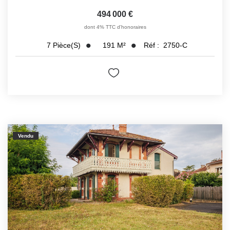
494 000 €
dont 4% TTC d'honoraires
191
M²
Réf :
2750-C
7
Pièce(s)
Vendu