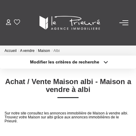
VENTES
ESTIMATION
Accueil
A vendre
Maison
Albi
Modifier les critères de recherche
Localisation
Type de bien
ACTUALITÉS
Localisation
Sélectionnez...
Achat / Vente Maison albi - Maison a
NOTRE AGENCE
Surface min
Budget max
vendre à albi
Nos Services
Plus de critères
Créer une alerte
Notre Histoire Et Nos Valeurs
Sur notre site consultez les annonces immobilière de Maison à vendre albi.
Trouvez votre Maison sur albi grâce aux annonces immobilières de le
Nos Secteurs
Prieuré.