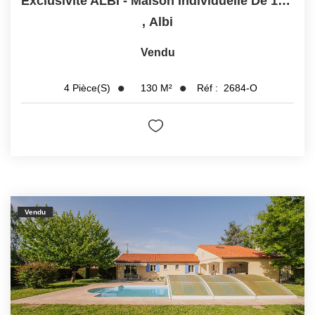
Exclusivité ALBI - Maison Individuelle De 130 M² Avec...
,
Albi
Vendu
130
M²
Réf :
2684-O
4
Pièce(s)
Vendu