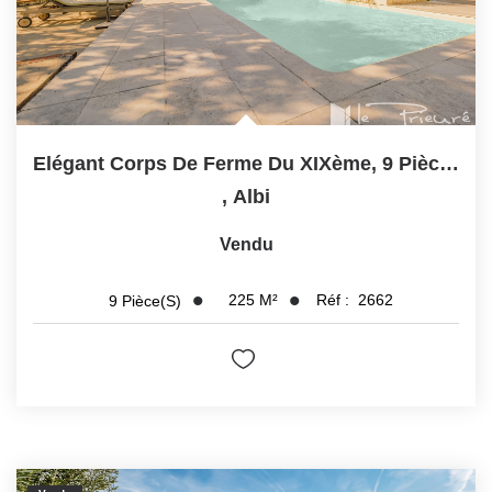
Elégant Corps De Ferme Du XIXème, 9 Pièces, Piscine, Jardin...
,
Albi
Vendu
225
M²
Réf :
2662
9
Pièce(s)