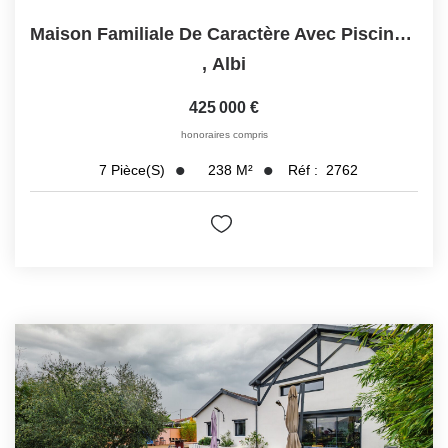
Maison Familiale De Caractère Avec Piscine, Volumes...
,
Albi
425 000 €
honoraires compris
238
M²
Réf :
2762
7
Pièce(s)