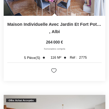
Maison Individuelle Avec Jardin Et Fort Potentiel Dans Le...
,
Albi
264 000 €
honoraires compris
116
M²
Réf :
2775
5
Pièce(s)
Offre Achat Acceptée