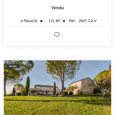
Vendu
121
M²
Réf :
2607-C2-V
4
Pièce(s)
Vendu