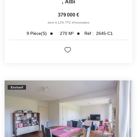
,
Albi
379 000 €
dont 4,12% TTC d'honoraires
270
M²
Réf :
2645-C1
9
Pièce(s)
Exclusif