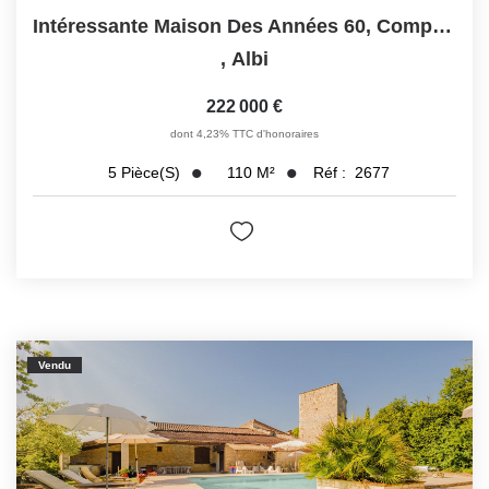
Intéressante Maison Des Années 60, Composée De 2 Logements,...
,
Albi
222 000 €
dont 4,23% TTC d'honoraires
110
M²
Réf :
2677
5
Pièce(s)
Vendu