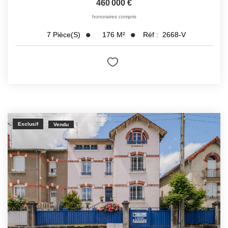
460 000 €
honoraires compris
176
M²
Réf :
2668-V
7
Pièce(s)
Exclusif
Vendu