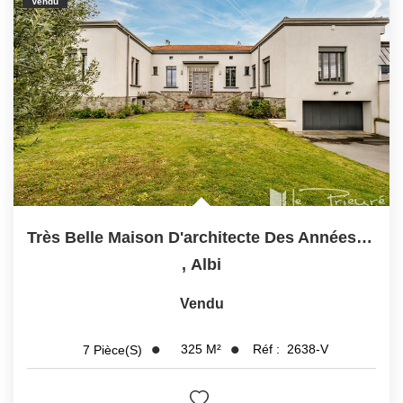
Vendu
Très Belle Maison D'architecte Des Années 50, Rénovée Avec...
,
Albi
Vendu
325
M²
Réf :
2638-V
7
Pièce(s)