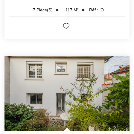
117
M²
Réf :
O
7
Pièce(s)