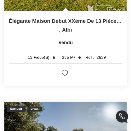
Élégante Maison Début XXème De 13 Pièces Avec Vues...
,
Albi
Vendu
335
M²
Réf :
2639
13
Pièce(s)
Exclusif
Vendu