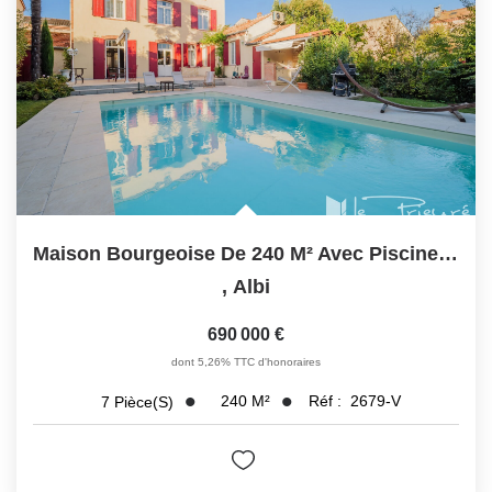
Maison Bourgeoise De 240 M² Avec Piscine, Terrasse Et...
,
Albi
690 000 €
dont 5,26% TTC d'honoraires
240
M²
Réf :
2679-V
7
Pièce(s)