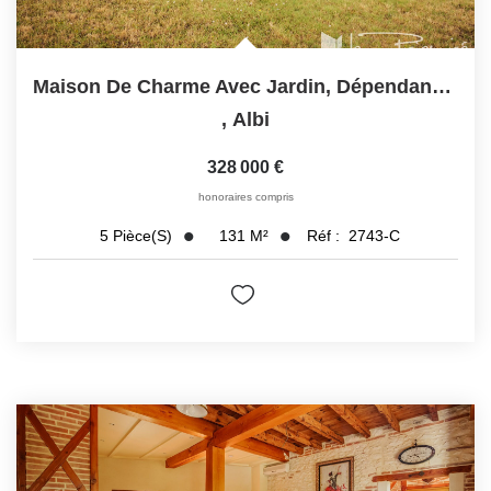
Maison De Charme Avec Jardin, Dépendance Et Garage .Coup De...
,
Albi
328 000 €
honoraires compris
131
M²
Réf :
2743-C
5
Pièce(s)