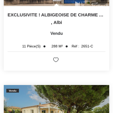
EXCLUSIVITE ! ALBIGEOISE DE CHARME AVEC GARAGE, GRAND...
,
Albi
Vendu
288
M²
Réf :
2651-C
11
Pièce(s)
Vendu