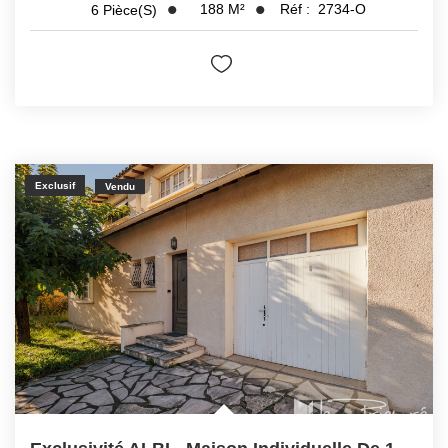
188
M²
Réf :
2734-O
6
Pièce(s)
Exclusif
Vendu