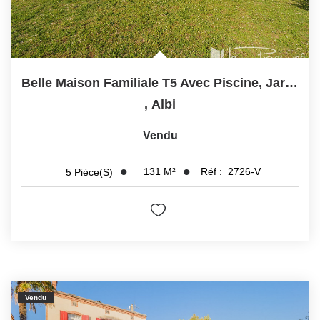
Belle Maison Familiale T5 Avec Piscine, Jardin Arboré Et...
,
Albi
Vendu
131
M²
Réf :
2726-V
5
Pièce(s)
Vendu