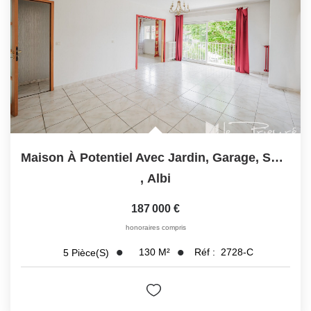
Maison À Potentiel Avec Jardin, Garage, Sous-Sol...
,
Albi
187 000 €
honoraires compris
130
M²
Réf :
2728-C
5
Pièce(s)