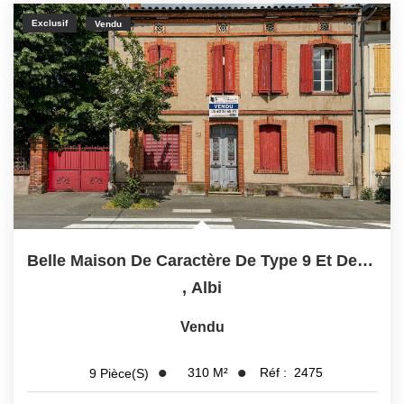
Exclusif
Vendu
Belle Maison De Caractère De Type 9 Et De 320 M² À 5 Min De...
,
Albi
Vendu
310
M²
Réf :
2475
9
Pièce(s)