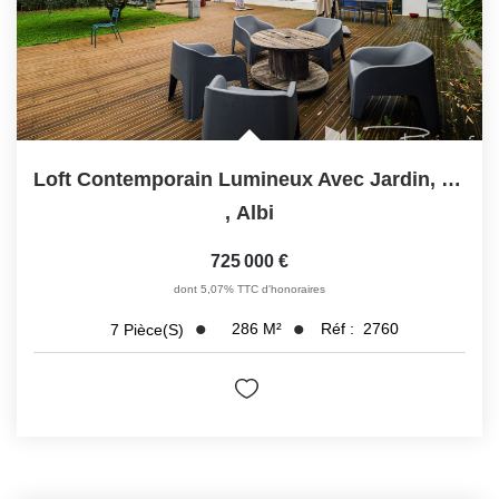
Loft Contemporain Lumineux Avec Jardin, Piscine Et Volumes...
,
Albi
725 000 €
dont 5,07% TTC d'honoraires
286
M²
Réf :
2760
7
Pièce(s)